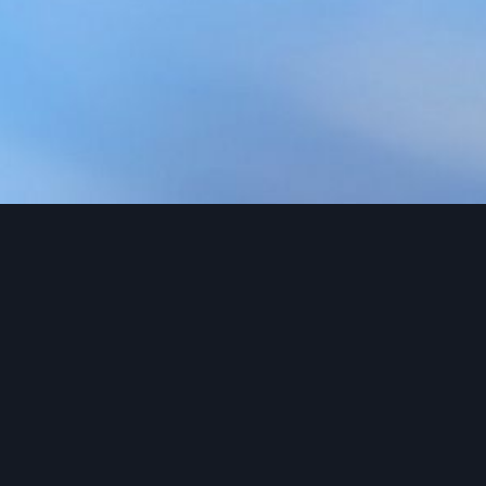
关于
游艺世界
游艺世界不断的创新游戏，为客户提供专业
的游戏开发服务。积极地打造专业化，国际
化与品牌化的游戏软件。秉持着公平，品
德，诚信的核心经营理念，并不断的钻研市场需求与追求打造最优
质的游戏产品